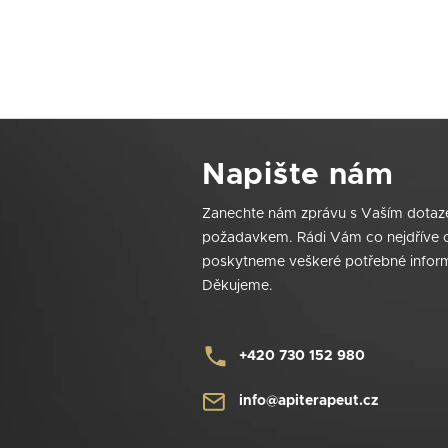
Z
á
Napište nám
p
a
Zanechte nám zprávu s Vaším dota
t
požadavkem. Rádi Vám co nejdříve
í
poskytneme veškeré potřebné infor
Děkujeme.
+420 730 152 980
info@apiterapeut.cz