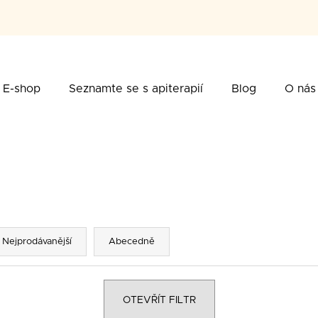
řebujete najít?
E-shop
Seznamte se s apiterapií
Blog
O nás
HLEDAT
poručujeme
Nejprodávanější
Abecedně
OTEVŘÍT FILTR