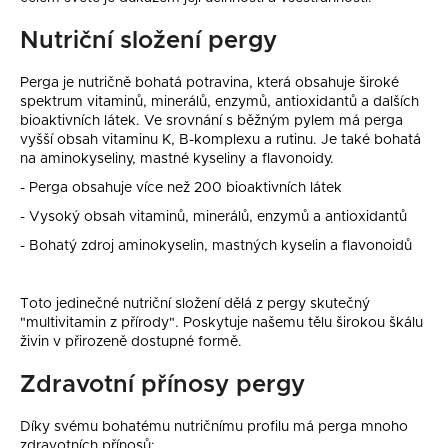
č
Nutriční složení pergy
u
j
Perga je nutričně bohatá potravina, která obsahuje široké
e
spektrum vitaminů, minerálů, enzymů, antioxidantů a dalších
m
bioaktivních látek. Ve srovnání s běžným pylem má perga
e
vyšší obsah vitaminu K, B-komplexu a rutinu. Je také bohatá
na aminokyseliny, mastné kyseliny a flavonoidy.
- Perga obsahuje více než 200 bioaktivních látek
- Vysoký obsah vitaminů, minerálů, enzymů a antioxidantů
- Bohatý zdroj aminokyselin, mastných kyselin a flavonoidů
Toto jedinečné nutriční složení dělá z pergy skutečný
"multivitamin z přírody". Poskytuje našemu tělu širokou škálu
živin v přirozeně dostupné formě.
Zdravotní přínosy pergy
Díky svému bohatému nutričnímu profilu má perga mnoho
zdravotních přínosů: