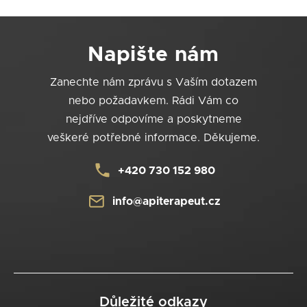
Z
á
Napište nám
p
a
Zanechte nám zprávu s Vaším dotazem
t
nebo požadavkem. Rádi Vám co
í
nejdříve odpovíme a poskytneme
veškeré potřebné informace. Děkujeme.
+420 730 152 980
info@apiterapeut.cz
Důležité odkazy