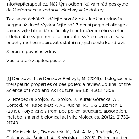
info@apiterapeut.cz. Náš tým odborníků vám rád poskytne
další informace a zodpoví všechny vaše dotazy.
Tak na co čekáte? Udělejte první krok k lepšímu zdraví s
pergou už dnes! Vyzkoušejte náš 7-denní perga challenge a
sami zažijte blahodárné účinky tohoto zázračného včelího
chleba. A nezapomeňte se podělit o své zkušenosti - vaše
příběhy mohou inspirovat ostatní na jejich cestě ke zdraví.
S přáním pevného zdraví,
Vaši přátelé z apiterapeut.cz
[1] Denisow, B., & Denisow-Pietrzyk, M. (2016). Biological and
therapeutic properties of bee pollen: a review. Journal of the
Science of Food and Agriculture, 96(13), 4303-4309.
[2] Rzepecka-Stojko, A., Stojko, J., Kurek-Górecka, A.,
Górecki, M., Kabała-Dzik, A., Kubina, R., ... & Buszman, E.
(2015). Polyphenols from bee pollen: structure, absorption,
metabolism and biological activity. Molecules, 20(12), 21732-
21749.
[3] Kieliszek, M., Piwowarek, K., Kot, A. M., Błażejak, S.,
Chlebowska-Śmigiel, A., & Wolska, I. (2018). Pollen and bee