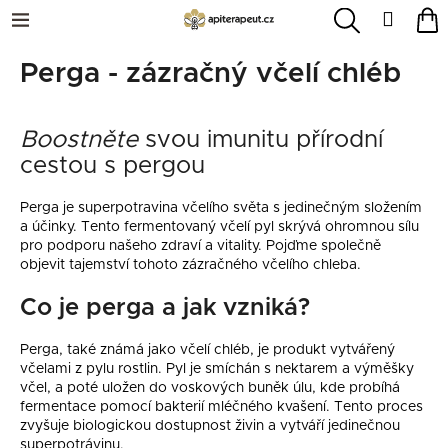
K
Přejít
Menu
Hledat
N
Přihl
na
o
obsah
Zpět
Zpět
ko
š
Perga - zázračný včelí chléb
E-
í
shop
C
k
o
Boostněte
svou imunitu přírodní
Seznamte
se
p
cestou s pergou
s
o
apiterapií
Perga je superpotravina včelího světa s jedinečným složením
t
Blog
a účinky. Tento fermentovaný včelí pyl skrývá ohromnou sílu
ř
pro podporu našeho zdraví a vitality. Pojďme společně
e
objevit tajemství tohoto zázračného včelího chleba.
O
nás
b
Co je perga a jak vzniká?
u
Dárkové
j
poukazy
Perga, také známá jako včelí chléb, je produkt vytvářený
e
včelami z pylu rostlin. Pyl je smíchán s nektarem a výměšky
včel, a poté uložen do voskových buněk úlu, kde probíhá
t
fermentace pomocí bakterií mléčného kvašení. Tento proces
Přihlášení
e
zvyšuje biologickou dostupnost živin a vytváří jedinečnou
n
superpotrávinu.