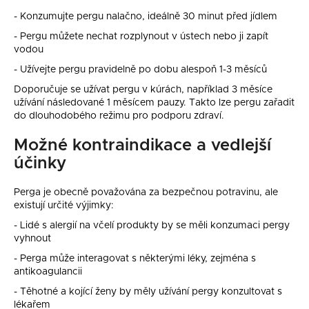
- Konzumujte pergu nalačno, ideálně 30 minut před jídlem
- Pergu můžete nechat rozplynout v ústech nebo ji zapít
vodou
- Užívejte pergu pravidelně po dobu alespoň 1-3 měsíců
Doporučuje se užívat pergu v kúrách, například 3 měsíce
užívání následované 1 měsícem pauzy. Takto lze pergu zařadit
do dlouhodobého režimu pro podporu zdraví.
Možné kontraindikace a vedlejší
účinky
Perga je obecně považována za bezpečnou potravinu, ale
existují určité výjimky:
- Lidé s alergií na včelí produkty by se měli konzumaci pergy
vyhnout
- Perga může interagovat s některými léky, zejména s
antikoagulancii
- Těhotné a kojící ženy by měly užívání pergy konzultovat s
lékařem