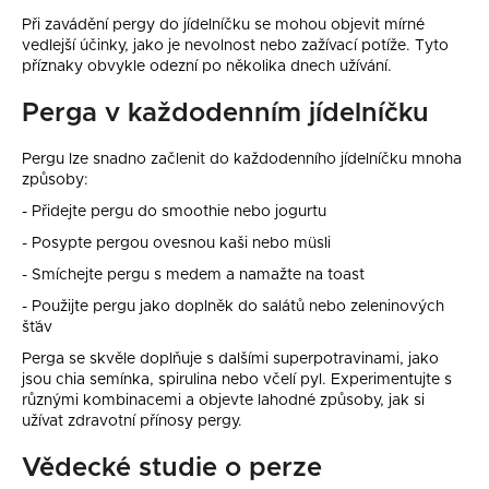
Při zavádění pergy do jídelníčku se mohou objevit mírné
vedlejší účinky, jako je nevolnost nebo zažívací potíže. Tyto
příznaky obvykle odezní po několika dnech užívání.
Perga v každodenním jídelníčku
Pergu lze snadno začlenit do každodenního jídelníčku mnoha
způsoby:
- Přidejte pergu do smoothie nebo jogurtu
- Posypte pergou ovesnou kaši nebo müsli
- Smíchejte pergu s medem a namažte na toast
- Použijte pergu jako doplněk do salátů nebo zeleninových
šťáv
Perga se skvěle doplňuje s dalšími superpotravinami, jako
jsou chia semínka, spirulina nebo včelí pyl. Experimentujte s
různými kombinacemi a objevte lahodné způsoby, jak si
užívat zdravotní přínosy pergy.
Vědecké studie o perze