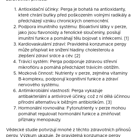
Antioxidační účinky: Perga je bohatá na antioxidanty,
které chrání buňky před poškozením volnými radikály a
předcházejí vzniku chronických onemocnění.
Podpora imunitního systému: Bioaktivní látky v perze,
jako jsou flavonoidy a fenolické sloučeniny, posilují
imunitní funkce a pomáhají tělu bojovat s infekcemi. [1]
Kardiovaskulární zdraví: Pravidelná konzumace pergy
může přispívat ke snížení hladiny cholesterolu a
zlepšení zdraví srdce a cév. [2]
Trávicí systém: Perga podporuje zdravou střevní
mikroflóru a pomáhá předcházet trávicím obtížím.
Mozková činnost: Nutrienty v perze, zejména vitaminy
B-komplexu, podporují kognitivní funkce a zdraví
nervového systému.
Antimikrobiální vlastnosti: Perga vykazuje
antibakteriální a antivirové účinky, což z ní dělá účinnou
přírodní alternativu k běžným antibiotikům. [3]
Hormonální rovnováha: Fytonutrienty v perze mohou
pomáhat regulovat hormonální funkce a zmírňovat
příznaky menopauzy.
Vědecké studie potvrzují mnohé z těchto zdravotních přínosů
pergy. Výzkum ukazuje, že pravidelná konzumace pergy