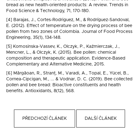
bread as new health-oriented products: A review. Trends in
Food Science & Technology, 71, 170-180.
[4] Barajas, J., Cortes-Rodriguez, M., & Rodríguez-Sandoval,
E. (2012). Effect of temperature on the drying process of bee
pollen from two zones of Colombia. Journal of Food Process
Engineering, 35(1), 134-148.
[5] Komosinska-Vassev, K., Olczyk, P., Kaźmierczak, J.,
Mencner, L., & Olczyk, K. (2015). Bee pollen: chemical
composition and therapeutic application. Evidence-Based
Complementary and Alternative Medicine, 2015.
[6] Mărgăoan, R., Stranț, M., Varadi, A., Topal, E., Yücel, B.,
Cornea-Cipcigan, M., ... & Vodnar, D. C. (2019). Bee collected
pollen and bee bread: Bioactive constituents and health
benefits. Antioxidants, 8(12), 568.
PŘEDCHOZÍ ČLÁNEK
DALŠÍ ČLÁNEK