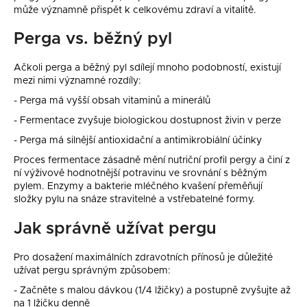
může významně přispět k celkovému zdraví a vitalitě.
Perga vs. běžný pyl
Ačkoli perga a běžný pyl sdílejí mnoho podobností, existují
mezi nimi významné rozdíly:
- Perga má vyšší obsah vitaminů a minerálů
- Fermentace zvyšuje biologickou dostupnost živin v perze
- Perga má silnější antioxidační a antimikrobiální účinky
Proces fermentace zásadně mění nutriční profil pergy a činí z
ní výživově hodnotnější potravinu ve srovnání s běžným
pylem. Enzymy a bakterie mléčného kvašení přeměňují
složky pylu na snáze stravitelné a vstřebatelné formy.
Jak správně užívat pergu
Pro dosažení maximálních zdravotních přínosů je důležité
užívat pergu správným způsobem:
- Začněte s malou dávkou (1/4 lžičky) a postupně zvyšujte až
na 1 lžičku denně