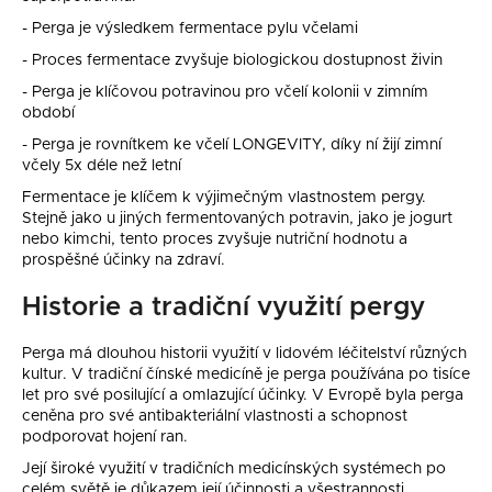
a
- Perga je výsledkem fermentace pylu včelami
j
- Proces fermentace zvyšuje biologickou dostupnost živin
í
- Perga je klíčovou potravinou pro včelí kolonii v zimním
t
období
?
- Perga je rovnítkem ke včelí LONGEVITY, díky ní žijí zimní
včely 5x déle než letní
Fermentace je klíčem k výjimečným vlastnostem pergy.
Stejně jako u jiných fermentovaných potravin, jako je jogurt
nebo kimchi, tento proces zvyšuje nutriční hodnotu a
HLEDAT
prospěšné účinky na zdraví.
Historie a tradiční využití pergy
D
Perga má dlouhou historii využití v lidovém léčitelství různých
kultur. V tradiční čínské medicíně je perga používána po tisíce
o
let pro své posilující a omlazující účinky. V Evropě byla perga
p
ceněna pro své antibakteriální vlastnosti a schopnost
o
podporovat hojení ran.
r
Její široké využití v tradičních medicínských systémech po
u
celém světě je důkazem její účinnosti a všestrannosti.