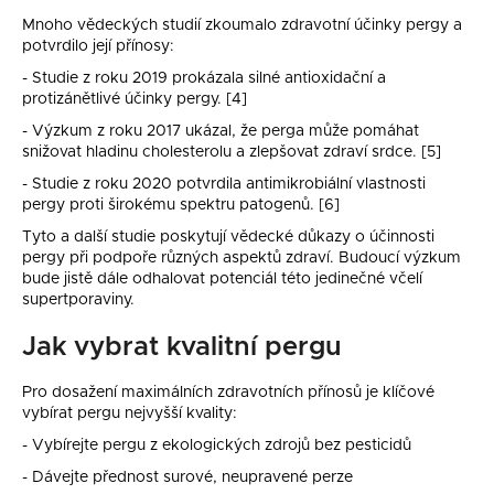
Mnoho vědeckých studií zkoumalo zdravotní účinky pergy a
potvrdilo její přínosy:
- Studie z roku 2019 prokázala silné antioxidační a
protizánětlivé účinky pergy. [4]
- Výzkum z roku 2017 ukázal, že perga může pomáhat
snižovat hladinu cholesterolu a zlepšovat zdraví srdce. [5]
- Studie z roku 2020 potvrdila antimikrobiální vlastnosti
pergy proti širokému spektru patogenů. [6]
Tyto a další studie poskytují vědecké důkazy o účinnosti
pergy při podpoře různých aspektů zdraví. Budoucí výzkum
bude jistě dále odhalovat potenciál této jedinečné včelí
supertporaviny.
Jak vybrat kvalitní pergu
Pro dosažení maximálních zdravotních přínosů je klíčové
vybírat pergu nejvyšší kvality:
- Vybírejte pergu z ekologických zdrojů bez pesticidů
- Dávejte přednost surové, neupravené perze