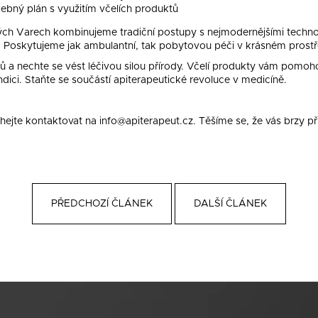
éčebný plán s využitím včelích produktů
vých Varech kombinujeme tradiční postupy s nejmodernějšími technol
Poskytujeme jak ambulantní, tak pobytovou péči v krásném prostř
lů a nechte se vést léčivou silou přírody. Včelí produkty vám pomoh
ndici. Staňte se součástí apiterapeutické revoluce v medicíně.
ejte kontaktovat na info@apiterapeut.cz. Těšíme se, že vás brzy při
.
PŘEDCHOZÍ ČLÁNEK
DALŠÍ ČLÁNEK