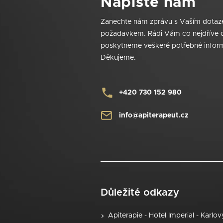
Napište nám
p
a
Zanechte nám zprávu s Vaším dota
t
požadavkem. Rádi Vám co nejdříve
í
poskytneme veškeré potřebné infor
Děkujeme.
+420 730 152 980
info@apiterapeut.cz
Důležité odkazy
Apiterapie - Hotel Imperial - Karlo