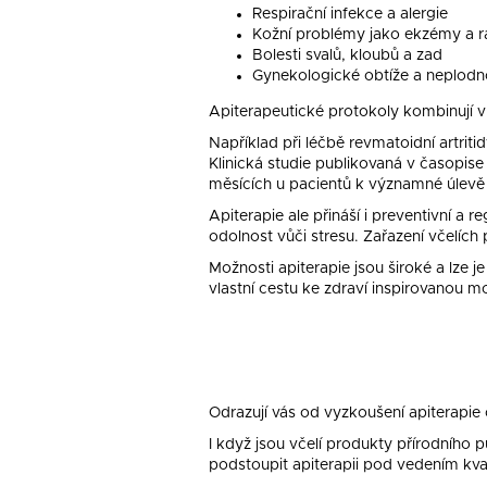
Respirační infekce a alergie
Kožní problémy jako ekzémy a r
Bolesti svalů, kloubů a zad
Gynekologické obtíže a neplodn
Apiterapeutické protokoly kombinují vnit
Například při léčbě revmatoidní artriti
Klinická studie publikovaná v časopis
měsících u pacientů k významné úlevě o
Apiterapie ale přináší i preventivní a r
odolnost vůči stresu. Zařazení včelích 
Možnosti apiterapie jsou široké a lze
vlastní cestu ke zdraví inspirovanou mo
Odrazují vás od vyzkoušení apiterapie
I když jsou včelí produkty přírodního 
podstoupit apiterapii pod vedením kvali