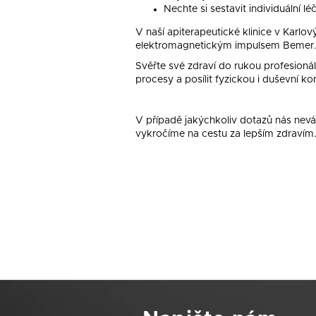
Nechte si sestavit individuální l
V naší apiterapeutické klinice v Karlo
elektromagnetickým impulsem Bemer. 
Svěřte své zdraví do rukou profesioná
procesy a posílit fyzickou i duševní ko
V případě jakýchkoliv dotazů nás neváh
vykročíme na cestu za lepším zdravím
Z
á