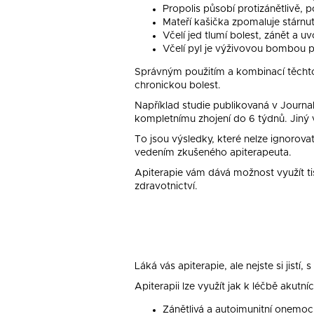
Propolis působí protizánětlivě, p
Mateří kašička zpomaluje stárnut
Včelí jed tlumí bolest, zánět a u
Včelí pyl je výživovou bombou p
Správným použitím a kombinací těchto 
chronickou bolest.
Například studie publikovaná v Journa
kompletnímu zhojení do 6 týdnů. Jiný vý
To jsou výsledky, které nelze ignorovat
vedením zkušeného apiterapeuta.
Apiterapie vám dává možnost využít tis
zdravotnictví.
Láká vás apiterapie, ale nejste si jist
Apiterapii lze využít jak k léčbě akutní
Zánětlivá a autoimunitní onemoc