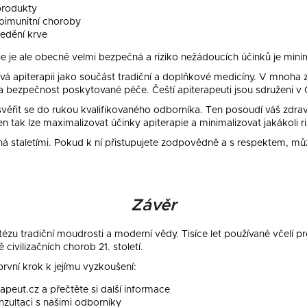
 produkty
toimunitní choroby
ředění krve
e je ale obecně velmi bezpečná a riziko nežádoucích účinků je minim
á apiterapii jako součást tradiční a doplňkové medicíny. V mnoha z
tu a bezpečnost poskytované péče. Čeští apiterapeuti jsou sdruženi v
 svěřit se do rukou kvalifikovaného odborníka. Ten posoudí váš zdrav
n tak lze maximalizovat účinky apiterapie a minimalizovat jakákoli ri
á staletími. Pokud k ní přistupujete zodpovědně a s respektem, můž
Závěr
ézu tradiční moudrosti a moderní vědy. Tisíce let používané včelí 
ivilizačních chorob 21. století.
první krok k jejímu vyzkoušení:
peut.cz a přečtěte si další informace
zultaci s našimi odborníky