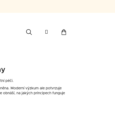
Hledat
Přihlášení
Nákupní
Dárkové poukazy
košík
ny
tní péči.
ceněna. Moderní výzkum ale potvrzuje
ie obnáší, na jakých principech funguje