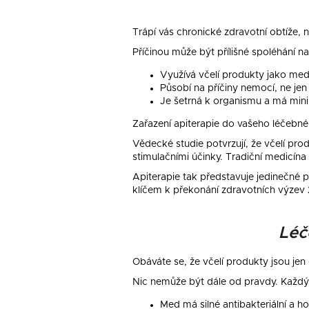
Trápí vás chronické zdravotní obtíže, 
Příčinou může být přílišné spoléhání na 
Využívá včelí produkty jako med, 
Působí na příčiny nemocí, ne je
Je šetrná k organismu a má minim
Zařazení apiterapie do vašeho léčebné
Vědecké studie potvrzují, že včelí prod
stimulačními účinky. Tradiční medicína 
Apiterapie tak představuje jedinečné 
klíčem k překonání zdravotních výzev 21
Léč
Obáváte se, že včelí produkty jsou jen
Nic nemůže být dále od pravdy. Každý
Med má silné antibakteriální a ho