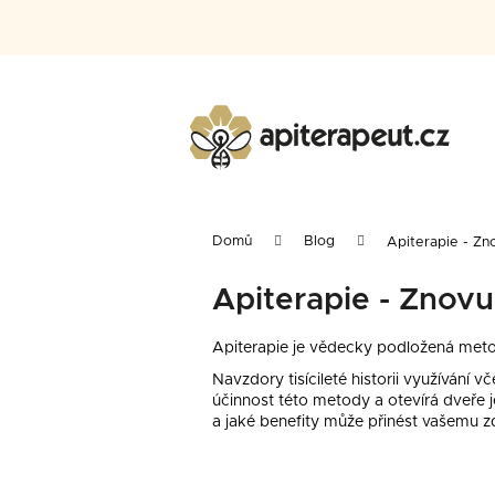
K
Přejít
na
o
obsah
Zpět
Zpět
š
do
do
í
Co pot
obchodu
obchodu
k
Domů
Blog
Apiterapie - Zn
Apiterapie - Znovu
Do
Apiterapie je vědecky podložená meto
Navzdory tisícileté historii využívání
účinnost této metody a otevírá dveře j
a jaké benefity může přinést vašemu zd