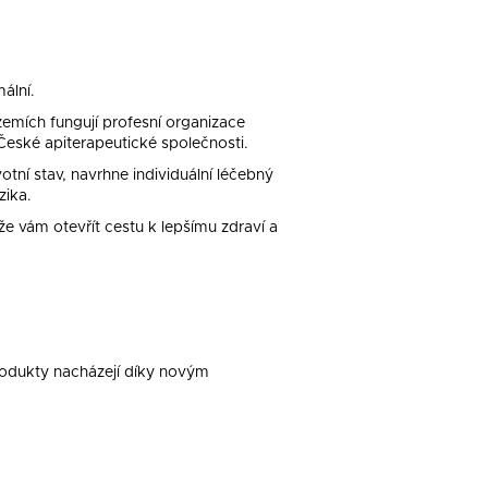
ální.
emích fungují profesní organizace
 České apiterapeutické společnosti.
otní stav, navrhne individuální léčebný
zika.
e vám otevřít cestu k lepšímu zdraví a
produkty nacházejí díky novým