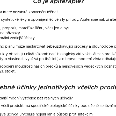
Co je apiterapie?
na které nezabírá konvenční léčba?
syntetické léky a opomíjení léčivé síly přírody. Apiterapie nabízí alte
propolis, mateří kašičku, včelí jed a pyl
n na příznaky
ální vedlejší účinky
ho plánu může nastartovat sebeuzdravující procesy a dlouhodobě pos
ukty obsahují unikátní kombinaci biologicky aktivních látek s protizá
tyto vlastnosti využívá po tisíciletí, ale teprve moderní věda odhaluj
propojení moudrosti našich předků a nejnovějších vědeckých pozna
. století.
ebné účinky jednotlivých včelích prod
 další módní výstřelek bez reálných účinků?
 včelí produkt má specifické biologické účinky podložené seriózn
jivé účinky, urychluje hojení ran a působí proti infekcím