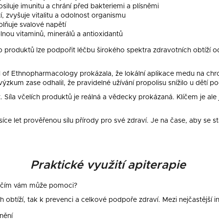
osiluje imunitu a chrání před bakteriemi a plísněmi
í, zvyšuje vitalitu a odolnost organismu
volňuje svalové napětí
lnou vitaminů, minerálů a antioxidantů
produktů lze podpořit léčbu širokého spektra zdravotních obtíží od
l of Ethnopharmacology prokázala, že lokální aplikace medu na chr
zkum zase odhalil, že pravidelné užívání propolisu snížilo u dětí po
. Síla včelích produktů je reálná a vědecky prokázaná. Klíčem je ale j
íce let prověřenou sílu přírody pro své zdraví. Je na čase, aby se 
Praktické využití apiterapie
í, s čím vám může pomoci?
ch obtíží, tak k prevenci a celkové podpoře zdraví. Mezi nejčastější i
nění