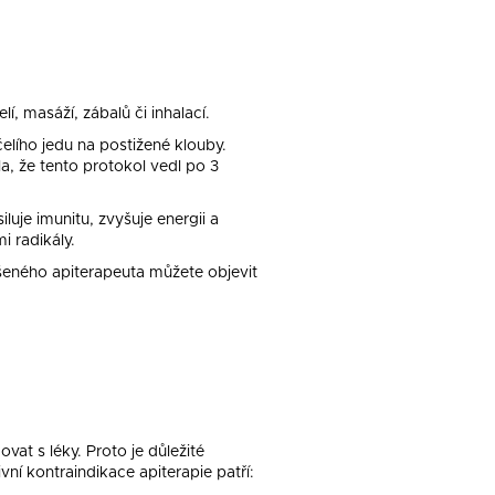
í, masáží, zábalů či inhalací.
čelího jedu na postižené klouby.
, že tento protokol vedl po 3
iluje imunitu, zvyšuje energii a
i radikály.
ušeného apiterapeuta můžete objevit
vat s léky. Proto je důležité
vní kontraindikace apiterapie patří: