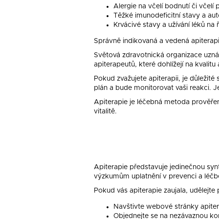
Alergie na včelí bodnutí či včelí
Těžké imunodeficitní stavy a au
Krvácivé stavy a užívání léků na 
Správně indikovaná a vedená apiterapi
Světová zdravotnická organizace uznáv
apiterapeutů, které dohlížejí na kvali
Pokud zvažujete apiterapii, je důležité
plán a bude monitorovat vaši reakci. Je
Apiterapie je léčebná metoda prověřen
vitalitě.
Apiterapie představuje jedinečnou synt
výzkumům uplatnění v prevenci a léčbě c
Pokud vás apiterapie zaujala, udělejte 
Navštivte webové stránky apitera
Objednejte se na nezávaznou kon