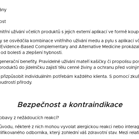
ány
ost
řní užívání včelích produktů s jejich externí aplikací ve formě koupel
dy se osvědčila kombinace vnitřního užívání medu a pylu s aplikací v
e Evidence-Based Complementary and Alternative Medicine prokázala
d bolesti a zlepšení hybnosti.
egenerační benefity. Pravidelné užívání mateří kašičky či propolisu pos
produktů do jídelníčku zajistí tělu cenné živiny a ochranu před volným
 je přizpůsobit individuálním potřebám každého klienta. S pomocí zk
udrostí přírody.
Bezpečnost a kontraindikace
 obavy z nežádoucích reakcí?
původu, některé z nich mohou vyvolat alergickou reakci nebo interago
fikovaného odborníka, který zohlední váš zdravotní stav. Mezi relati