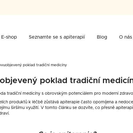
řebujete najít?
E-shop
Seznamte se s apiterapií
Blog
O nás
HLEDAT
ovuobjevený poklad tradiční medicíny
objevený poklad tradiční medicí
poručujeme
da tradiční medicíny s obrovským potenciálem pro moderní zdravo
 včelích produktů k léčbě zůstává apiterapie často opomíjena a nedo
ejímu širšímu využití. V tomto článku se dozvíte, co přesně apiterap
raví.