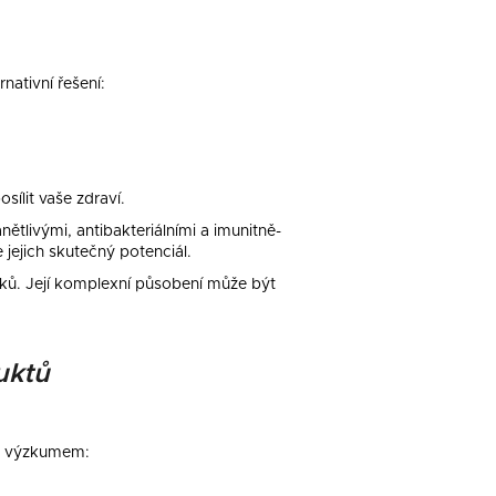
rnativní řešení:
ílit vaše zdraví.
nětlivými, antibakteriálními a imunitně-
e jejich skutečný potenciál.
tků. Její komplexní působení může být
uktů
ím výzkumem: